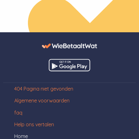
404 Pagina niet gevonden
Algemene voorwaarden
faq
Help ons vertalen
Home