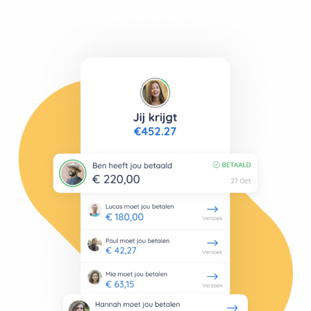
Download de WieBetaaltWat
app
Scan de QR code met je telefoon om de
app te downloaden.
Selecteer taal
Kies een taal om naar Splitser te gaan, de
internationale versie van WieBetaaltWat:
English
Deutsch
Français
Español
Italiano